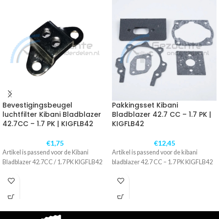
Bevestigingsbeugel
Pakkingsset Kibani
luchtfilter Kibani Bladblazer
Bladblazer 42.7 CC – 1.7 PK |
42.7CC – 1.7 PK | KIGFLB42
KIGFLB42
€
1,75
€
12,45
Artikel is passend voor de Kibani
Artikel is passend voor de kibani
Bladblazer 42.7CC / 1.7 PK KIGFLB42
bladblazer 42.7 CC – 1.7 PK KIGFLB42