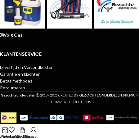
Volg Ons
KLANTENSERVICE
Levertijd en Verzendkosten
Garantie en klachten
Betaalmethodes
Retourneren
G
Gezochteonderdelen
2018 - 2026 CREATED BY
EZOCHTEONDERDELEN
. PREMIUM
E-COMMERCE SOLUTIONS.
Winkel
Verlanglijst
Winkelwagen
Mijn account