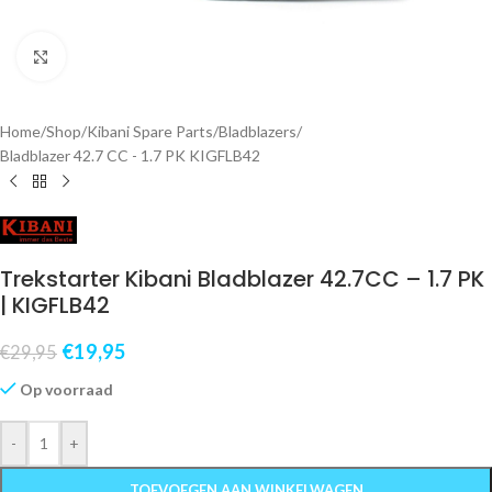
Klik om te vergroten
Home
/
Shop
/
Kibani Spare Parts
/
Bladblazers
/
Bladblazer 42.7 CC - 1.7 PK KIGFLB42
Trekstarter Kibani Bladblazer 42.7CC – 1.7 PK
| KIGFLB42
€
19,95
€
29,95
Op voorraad
-
+
TOEVOEGEN AAN WINKELWAGEN