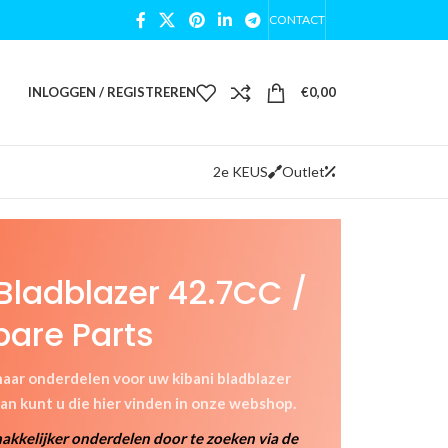
CONTACT
INLOGGEN / REGISTREREN
€
0,00
2e KEUS
Outlet
Bladblazer 42.7CC /
pare Parts
naar onderdelen voor uw kibani bladblazer
an kunt u die hier vinden in onze webshop.
makkelijker onderdelen door te zoeken via de