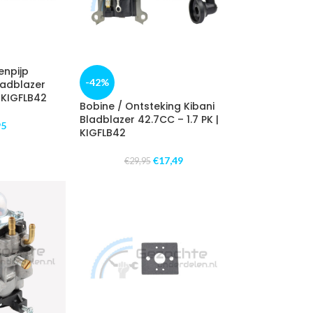
enpijp
-42%
ladblazer
| KIGFLB42
Bobine / Ontsteking Kibani
Bladblazer 42.7CC – 1.7 PK |
95
KIGFLB42
€
17,49
€
29,95