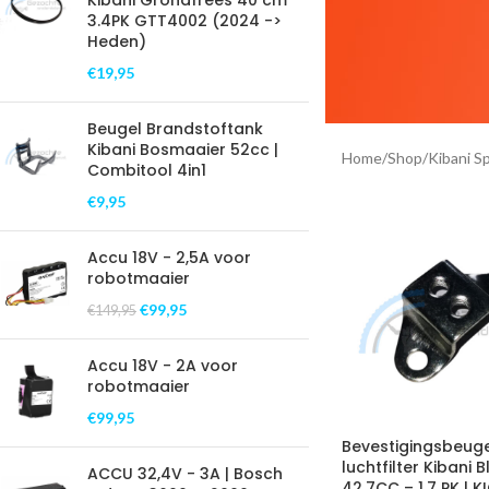
Kibani Grondfrees 40 cm
3.4PK GTT4002 (2024 ->
Heden)
€
19,95
Beugel Brandstoftank
Kibani Bosmaaier 52cc |
Home
/
Shop
/
Kibani S
Combitool 4in1
€
9,95
Accu 18V - 2,5A voor
robotmaaier
€
99,95
€
149,95
Accu 18V - 2A voor
robotmaaier
€
99,95
Bevestigingsbeug
luchtfilter Kibani 
ACCU 32,4V - 3A | Bosch
42.7CC – 1.7 PK | 