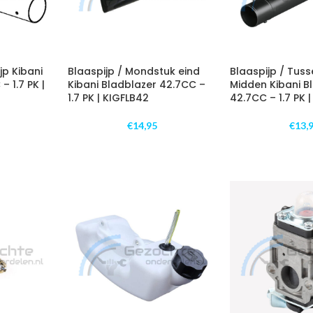
jp Kibani
Blaaspijp / Mondstuk eind
Blaaspijp / Tuss
– 1.7 PK |
Kibani Bladblazer 42.7CC –
Midden Kibani B
1.7 PK | KIGFLB42
42.7CC – 1.7 PK 
€
14,95
€
13,