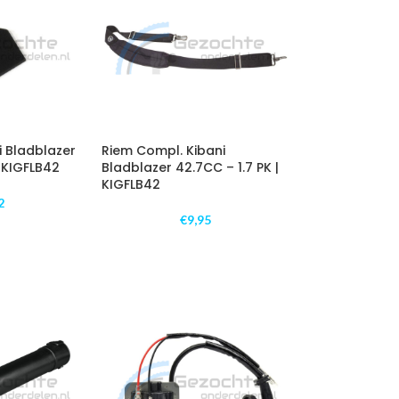
ni Bladblazer
Riem Compl. Kibani
| KIGFLB42
Bladblazer 42.7CC – 1.7 PK |
KIGFLB42
2
€
9,95