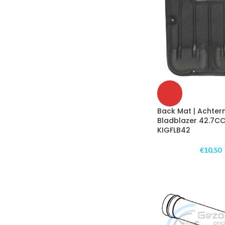
UITV
ERKO
CHT
Back Mat | Achter
Bladblazer 42.7CC 
KIGFLB42
€
10,50