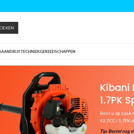
OEKEN
S
AANDRIJFTECHNIEK
GEREEDSCHAPPEN
Kibani 
1.7PK S
Bent u op zoek 
42.7CC / 1.7PK d
Tip: Bestel nog 