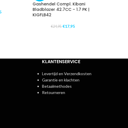
Gashendel Compl. Kibani
Bladblazer 42.7CC – 1.7 PK |
5
KIGFLB42
€
17,95
€
24,95
KLANTENSERVICE
Levertijd en Verzendkosten
Garantie en klachten
Betaalmethodes
Retourneren