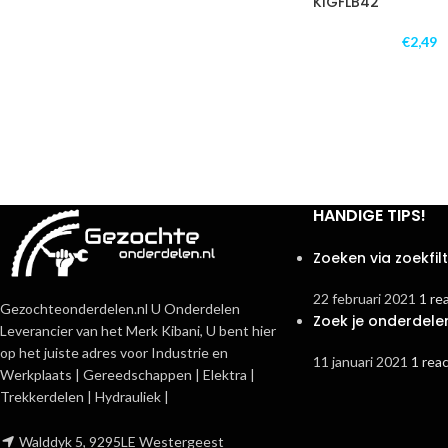
KIGFLB42
€
2,49
HANDIGE TIPS!
Zoeken via zoekfil
22 februari 2021
1 re
Gezochteonderdelen.nl U Onderdelen
Zoek je onderdele
Leverancier van het Merk Kibani, U bent hier
op het juiste adres voor Industrie en
11 januari 2021
1 reac
Werkplaats | Gereedschappen | Elektra |
Trekkerdelen | Hydrauliek |
Walddyk 5, 9295LE Westergeest