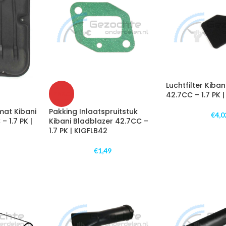
Luchtfilter Kiba
UITV
ERKO
42.7CC – 1.7 PK 
CHT
mat Kibani
Pakking Inlaatspruitstuk
€
4,0
– 1.7 PK |
Kibani Bladblazer 42.7CC –
1.7 PK | KIGFLB42
€
1,49