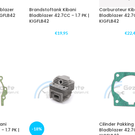
dblazer
Brandstoftank Kibani
Carburateur Kib
KIGFLB42
Bladblazer 42.7CC – 1.7 PK |
Bladblazer 42.7C
KIGFLB42
KIGFLB42
€
19,95
€
22,
ani
Cilinder Pakking
-18%
– 1.7 PK |
Bladblazer 42.7C