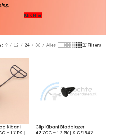
ing.
Klik Hier
n
9
12
24
36
Alles
Filters
op Kibani
Clip Kibani Bladblazer
C – 1.7 PK |
42.7CC – 1.7 PK | KIGFLB42