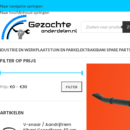
Naar navigatie springen
Naar hoofdinhoud springen
Z
NDUSTRIE EN WERKPLAATS
TUIN EN PARK
ELEKTRA
KIBANI SPARE PART
FILTER OP PRIJS
Prijs:
€0
—
€30
FILTER
ARTIKELEN
V-snaar / Aandrijfriem