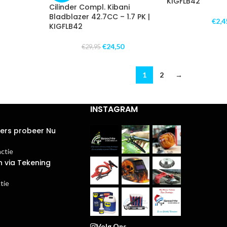
KIGFLB42
Cilinder Compl. Kibani
Bladblazer 42.7CC – 1.7 PK |
€
2,4
KIGFLB42
€
24,50
€
29,95
1
2
→
INSTAGRAM
ters probeer Nu
actie
n via Tekening
tie
Volg Ons