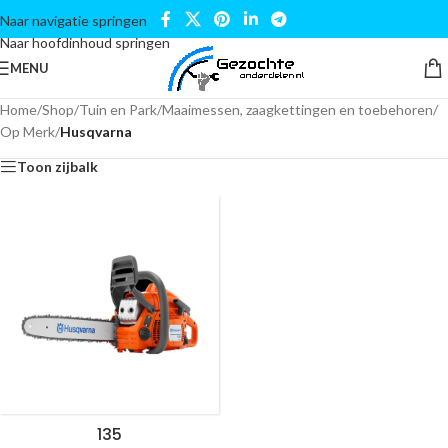
Naar navigatie springen
Naar hoofdinhoud springen
MENU
Home
/
Shop
/
Tuin en Park
/
Maaimessen, zaagkettingen en toebehoren
/
Op Merk
/
Husqvarna
Toon zijbalk
135