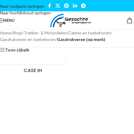
Naar navigatie springen
Naar hoofdinhoud springen
MENU
Home
/
Shop
/
Trekker- & Motordelen
/
Cabine en toebehoren
/
Gasdrukveren en toebehoren
/
Gasdrukveren (op merk)
Toon zijbalk
CASE IH