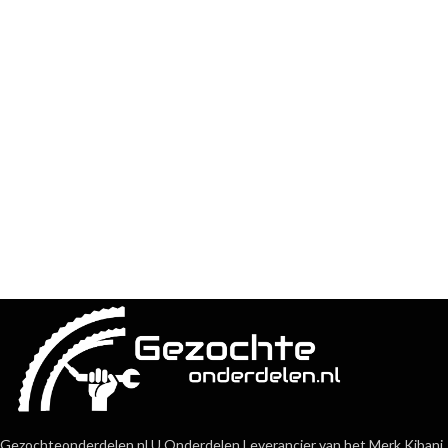
Gezochteonderdelen.nl U Onderdelen Leverancier van het Merk Kibani,