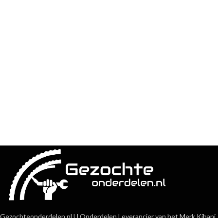
Gezochteonderdelen.nl U Onderdelen Leverancier van het Merk Kibani,