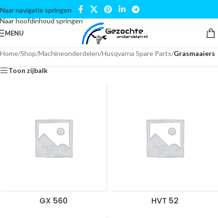
Naar navigatie springen
Naar hoofdinhoud springen
MENU
Home
/
Shop
/
Machineonderdelen
/
Husqvarna Spare Parts
/
Grasmaaiers
Toon zijbalk
GX 560
HVT 52