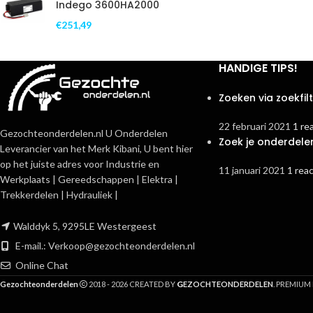
Indego 3600HA2000
€
251,49
HANDIGE TIPS!
Zoeken via zoekfil
22 februari 2021
1 re
Gezochteonderdelen.nl U Onderdelen
Zoek je onderdele
Leverancier van het Merk Kibani, U bent hier
op het juiste adres voor Industrie en
11 januari 2021
1 reac
Werkplaats | Gereedschappen | Elektra |
Trekkerdelen | Hydrauliek |
Walddyk 5, 9295LE Westergeest
E-mail.:
Verkoop@gezochteonderdelen.nl
Online Chat
G
Gezochteonderdelen
2018 - 2026 CREATED BY
EZOCHTEONDERDELEN
. PREMIU