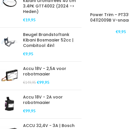
Kibani Grondfrees 40 cm
3.4PK GTT4002 (2024 ->
Heden)
Power Trim – PT339
€
19,95
04112009B V-snaar
€
9,95
Beugel Brandstoftank
Kibani Bosmaaier 52cc |
Combitool 4in1
€
9,95
Accu 18V - 2,5A voor
robotmaaier
€
99,95
€
149,95
Accu 18V - 2A voor
robotmaaier
€
99,95
ACCU 32,4V - 3A | Bosch