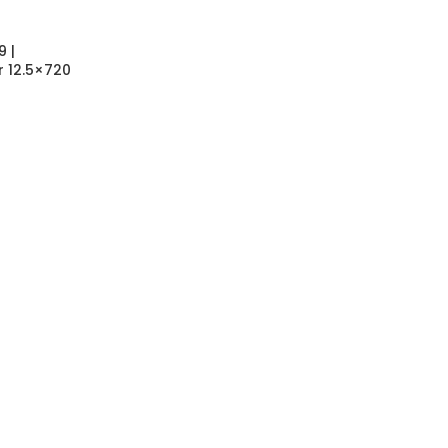
 |
 12.5×720