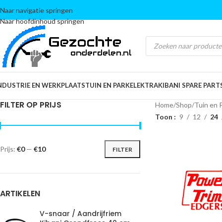
Naar navigatie springen
Naar hoofdinhoud springen
NDUSTRIE EN WERKPLAATS
TUIN EN PARK
ELEKTRA
KIBANI SPARE PART
FILTER OP PRIJS
Home
/
Shop
/
Tuin en 
Toon
9
12
24
Prijs:
€0
—
€10
FILTER
ARTIKELEN
V-snaar / Aandrijfriem