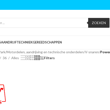
ZOEKEN
S
AANDRIJFTECHNIEK
GEREEDSCHAPPEN
Park
/
Motordelen, aandrijving en technische onderdelen
/
V-snaren
/
Power
36
Alles
Filters