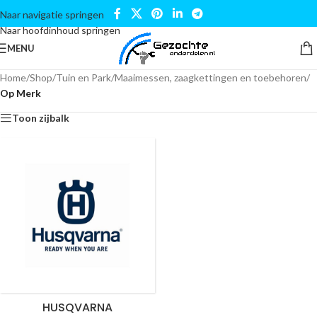
Naar navigatie springen
Naar hoofdinhoud springen
MENU
Home
/
Shop
/
Tuin en Park
/
Maaimessen, zaagkettingen en toebehoren
/
Op Merk
Toon zijbalk
HUSQVARNA