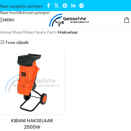
Naar navigatie springen
Naar hoofdinhoud springen
MENU
Home
/
Shop
/
Kibani Spare Parts
/
Hakselaar
Toon zijbalk
KIBANI HAKSELAAR
2500W