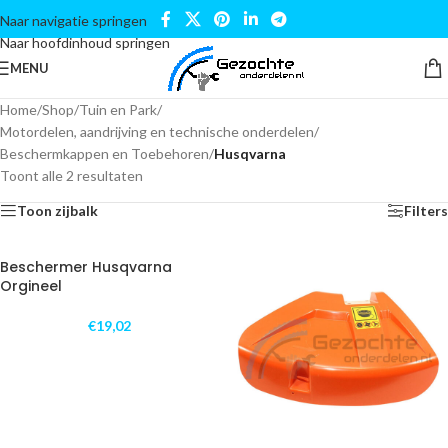
Naar navigatie springen
Naar hoofdinhoud springen
MENU
Home
/
Shop
/
Tuin en Park
/
Motordelen, aandrijving en technische onderdelen
/
Beschermkappen en Toebehoren
/
Husqvarna
Toont alle 2 resultaten
Toon zijbalk
Filters
Beschermer Husqvarna
Orgineel
€
19,02