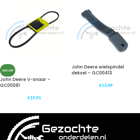
John Deere wielspindel
NIEUW
deksel – GC00413
John Deere V-snaar –
GC00081
€
13,49
€
19,95