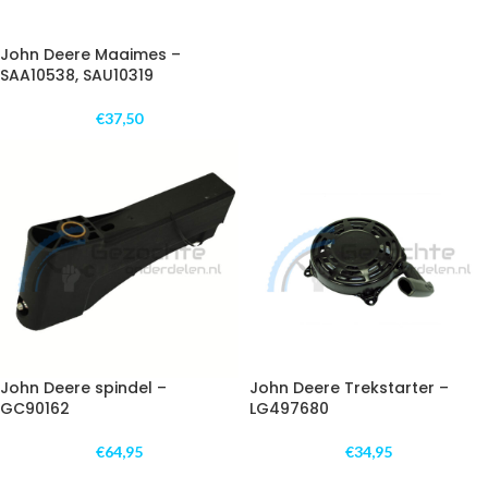
John Deere Maaimes –
SAA10538, SAU10319
€
37,50
John Deere spindel –
John Deere Trekstarter –
GC90162
LG497680
€
64,95
€
34,95