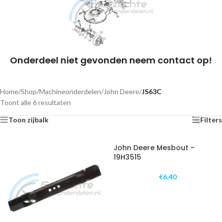
Onderdeel niet gevonden neem contact op!
Home
/
Shop
/
Machineonderdelen
/
John Deere
/
JS63C
Toont alle 6 resultaten
Toon zijbalk
Filters
John Deere Mesbout –
19H3515
€
6,40