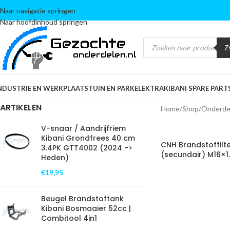
Naar navigatie springen
Naar hoofdinhoud springen
Z
NDUSTRIE EN WERKPLAATS
TUIN EN PARK
ELEKTRA
KIBANI SPARE PART
ARTIKELEN
Home
/
Shop
/
Onderde
V-snaar / Aandrijfriem
Kibani Grondfrees 40 cm
CNH Brandstoffilt
3.4PK GTT4002 (2024 ->
(secundair) M16×1
Heden)
€
19,95
Beugel Brandstoftank
Kibani Bosmaaier 52cc |
Combitool 4in1