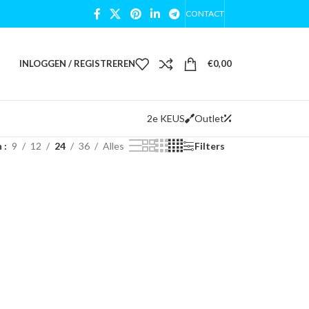
CONTACT
INLOGGEN / REGISTREREN
€
0,00
2e KEUS
Outlet
n
9
12
24
36
Alles
Filters