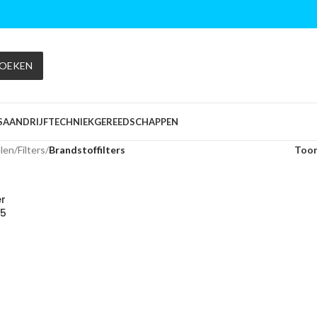
OEKEN
S
AANDRIJFTECHNIEK
GEREEDSCHAPPEN
len
/
Filters
/
Brandstoffilters
Too
er
.5