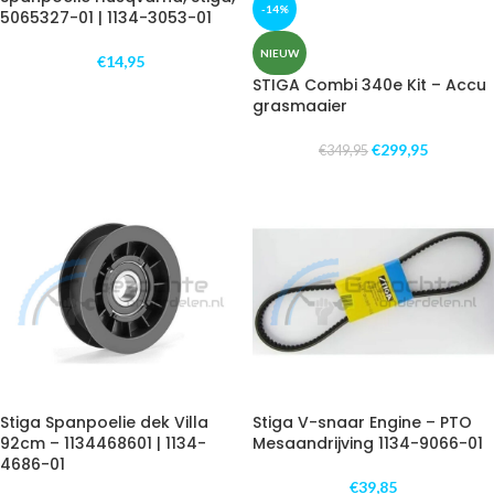
-14%
5065327-01 | 1134-3053-01
NIEUW
€
14,95
STIGA Combi 340e Kit – Accu
grasmaaier
€
299,95
€
349,95
Stiga Spanpoelie dek Villa
Stiga V-snaar Engine – PTO
92cm – 1134468601 | 1134-
Mesaandrijving 1134-9066-01
4686-01
€
39,85