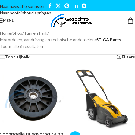
Naar navigatie springen
Naar hoofdinhoud springen
MENU
Home
/
Shop
/
Tuin en Park
/
Motordelen, aandrijving en technische onderdelen
/
STIGA Parts
Toont alle 6 resultaten
Toon zijbalk
Filters
Spanpoelie Husqvarna, Stiga,