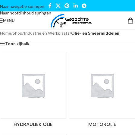
Naar navigatie springen
Naar hoofdinhoud springen
MENU
Home
/
Shop
/
Industrie en Werkplaats
/
Olie- en Smeermiddelen
Toon zijbalk
HYDRAULIEK OLIE
MOTOROLIE