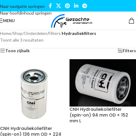
Naar navigatie springen
Naar hoofdinhoud springen
MENU
Home
/
Shop
/
Onderdelen
/
Filters
/
Hydrauliekfilters
Toont alle 3 resultaten
Toon zijbalk
Filters
CNH Hydrauliekoliefilter
(spin-on) 94 mm OD × 152
mm L
CNH Hydrauliekoliefilter
(spin-on) 136 mm OD × 224