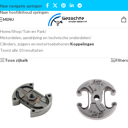
Naar navigatie springen
Naar hoofdinhoud springen
MENU
Home
/
Shop
/
Tuin en Park
/
Motordelen, aandrijving en technische onderdelen
/
Cilinders, zuigers en motortoebehoren
/
Koppelingen
Toont alle 10 resultaten
Toon zijbalk
Filters