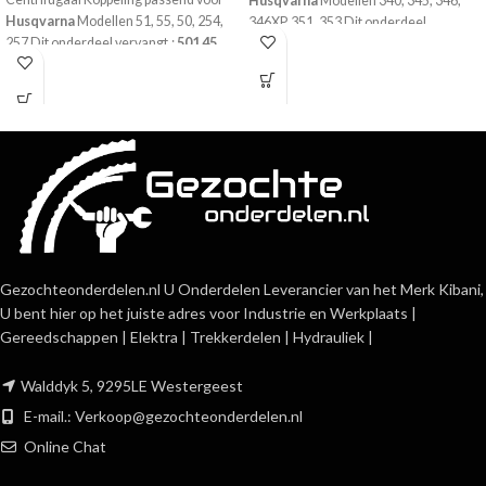
Husqvarna
Modellen 340, 345, 346,
Husqvarna
Modellen 51, 55, 50, 254,
346XP, 351, 353 Dit onderdeel
257 Dit onderdeel vervangt.:
501 45
vervangt.:
537 11 05-03
54-03, 5018736-01
Meer onderdelen voor
Husqvarna
zijn
Meer onderdelen voor
Husqvarna
zijn
te vinden in deze webshop
te vinden in deze webshop
Gezochteonderdelen.nl U Onderdelen Leverancier van het Merk Kibani,
U bent hier op het juiste adres voor Industrie en Werkplaats |
Gereedschappen | Elektra | Trekkerdelen | Hydrauliek |
Walddyk 5, 9295LE Westergeest
E-mail.:
Verkoop@gezochteonderdelen.nl
Online Chat