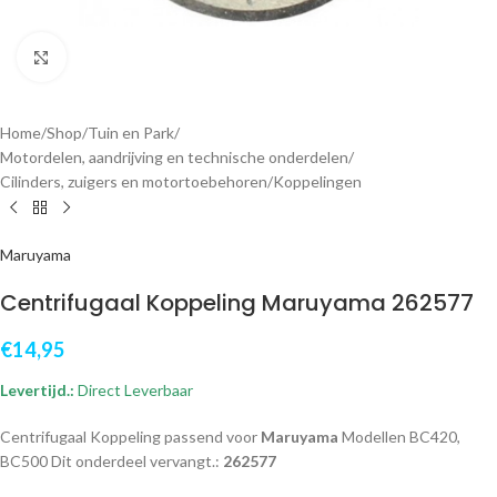
Klik om te vergroten
Home
/
Shop
/
Tuin en Park
/
Motordelen, aandrijving en technische onderdelen
/
Cilinders, zuigers en motortoebehoren
/
Koppelingen
Maruyama
Centrifugaal Koppeling Maruyama 262577
€
14,95
Levertijd.:
Direct Leverbaar
Centrifugaal Koppeling passend voor
Maruyama
Modellen BC420,
BC500 Dit onderdeel vervangt.:
262577