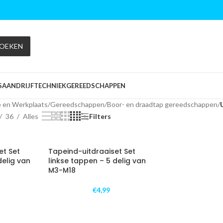
OEKEN
S
AANDRIJFTECHNIEK
GEREEDSCHAPPEN
e en Werkplaats
/
Gereedschappen
/
Boor- en draadtap gereedschappen
/
36
Alles
Filters
et Set
Tapeind-uitdraaiset Set
delig van
linkse tappen – 5 delig van
M3-M18
€
4,99