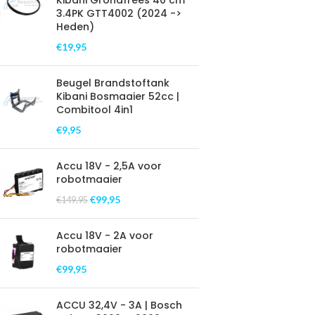
Kibani Grondfrees 40 cm
3.4PK GTT4002 (2024 ->
Heden)
€
19,95
Beugel Brandstoftank
Kibani Bosmaaier 52cc |
Combitool 4in1
€
9,95
Accu 18V - 2,5A voor
robotmaaier
€
99,95
€
149,95
Accu 18V - 2A voor
robotmaaier
€
99,95
ACCU 32,4V - 3A | Bosch