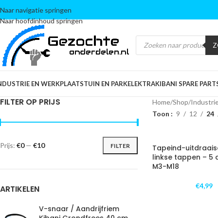
Naar navigatie springen
Naar hoofdinhoud springen
Z
NDUSTRIE EN WERKPLAATS
TUIN EN PARK
ELEKTRA
KIBANI SPARE PART
FILTER OP PRIJS
Home
/
Shop
/
Industri
Toon
9
12
24
Prijs:
€0
—
€10
FILTER
Tapeind-uitdraais
linkse tappen – 5 
M3-M18
€
4,99
ARTIKELEN
V-snaar / Aandrijfriem