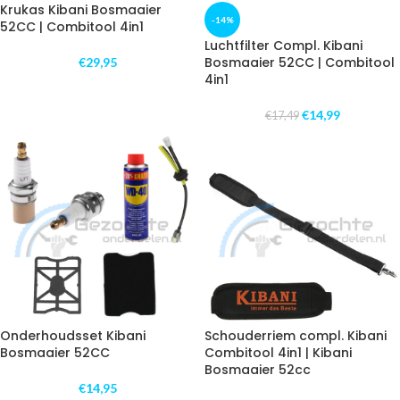
Krukas Kibani Bosmaaier
-14%
52CC | Combitool 4in1
Luchtfilter Compl. Kibani
Bosmaaier 52CC | Combitool
€
29,95
4in1
€
14,99
€
17,49
Onderhoudsset Kibani
Schouderriem compl. Kibani
Bosmaaier 52CC
Combitool 4in1 | Kibani
Bosmaaier 52cc
€
14,95