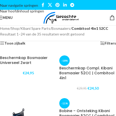
Naar navigatie springen
Naar hoofdinhoud springen
MENU
Home
/
Shop
/
Kibani Spare Parts
/
Bosmaaiers
/
Combitool 4in1 52CC
Resultaat 1–24 van de 35 resultaten wordt getoond
Toon zijbalk
Filters
Beschermkap Bosmaaier
-18%
Universeel Zwart
Beschermkap Compl. Kibani
Bosmaaier 52CC | Combitool
€
24,95
4in1
€
24,50
€
29,95
-11%
Bobine – Ontsteking Kibani
Bosmaaier 52CC | Combitool