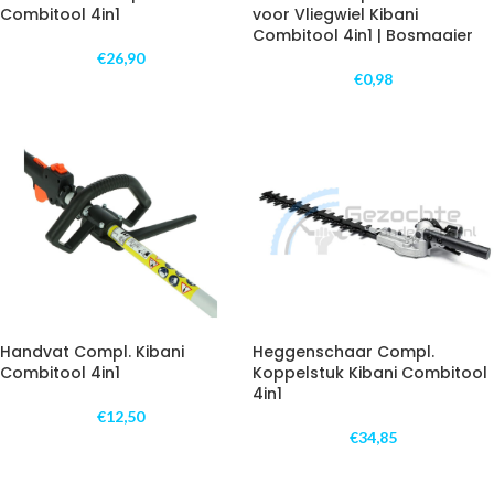
Combitool 4in1
voor Vliegwiel Kibani
Combitool 4in1 | Bosmaaier
€
26,90
€
0,98
Handvat Compl. Kibani
Heggenschaar Compl.
Combitool 4in1
Koppelstuk Kibani Combitool
4in1
€
12,50
€
34,85