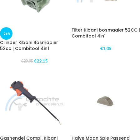
Filter Kibani bosmaaier 52CC |
-26%
Combitool 4in1
Cilinder Kibani Bosmaaier
52cc | Combitool 4in1
€
1,05
€
22,15
€
29,95
Gashendel Compl. Kibani
Halve Maan Spie Passend