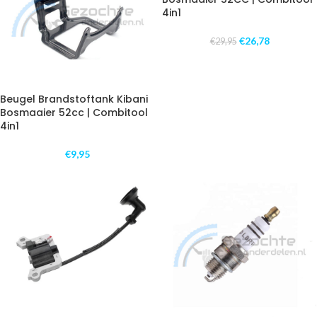
4in1
€
26,78
€
29,95
Beugel Brandstoftank Kibani
Bosmaaier 52cc | Combitool
4in1
€
9,95