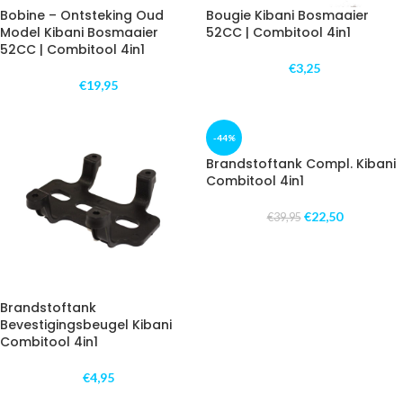
Bobine – Ontsteking Oud
Bougie Kibani Bosmaaier
Model Kibani Bosmaaier
52CC | Combitool 4in1
52CC | Combitool 4in1
€
3,25
€
19,95
-44%
Brandstoftank Compl. Kibani
Combitool 4in1
€
22,50
€
39,95
Brandstoftank
Bevestigingsbeugel Kibani
Combitool 4in1
€
4,95