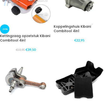
Koppelingshuis Kibani
-34%
Combitool 4in1
Kettingzaag opzetstuk Kibani
Combitool 4in1
€
22,95
€
39,50
€
59,95