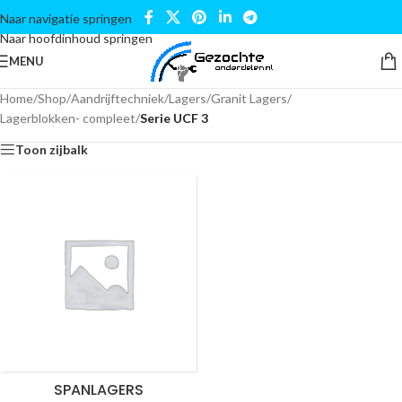
Naar navigatie springen
Naar hoofdinhoud springen
MENU
Home
/
Shop
/
Aandrijftechniek
/
Lagers
/
Granit Lagers
/
Lagerblokken- compleet
/
Serie UCF 3
Toon zijbalk
SPANLAGERS