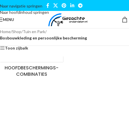
Naar navigatie springen
Naar hoofdinhoud springen
MENU
Home
/
Shop
/
Tuin en Park
/
Bosbouwkleding en persoonlijke bescherming
Toon zijbalk
HOOFDBESCHERMINGS-
COMBINATIES