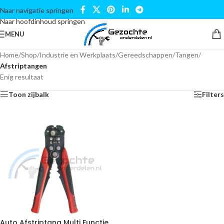
Naar navigatie springen
Naar hoofdinhoud springen
MENU
Home
/
Shop
/
Industrie en Werkplaats
/
Gereedschappen
/
Tangen
/
Afstriptangen
Enig resultaat
Toon zijbalk
Filters
Auto Afstriptang Multi Functie