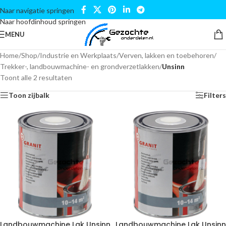
Naar navigatie springen
Naar hoofdinhoud springen
MENU
Home
/
Shop
/
Industrie en Werkplaats
/
Verven, lakken en toebehoren
/
Trekker-, landbouwmachine- en grondverzetlakken
/
Unsinn
Toont alle 2 resultaten
Toon zijbalk
Filters
Landbouwmachine Lak Unsinn
Landbouwmachine Lak Unsinn