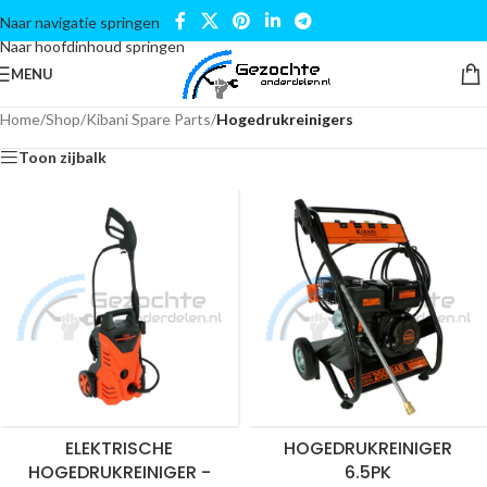
Naar navigatie springen
Naar hoofdinhoud springen
MENU
Home
/
Shop
/
Kibani Spare Parts
/
Hogedrukreinigers
Toon zijbalk
ELEKTRISCHE
HOGEDRUKREINIGER
HOGEDRUKREINIGER -
6.5PK