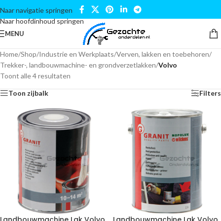
Naar navigatie springen
Naar hoofdinhoud springen
MENU
Home
/
Shop
/
Industrie en Werkplaats
/
Verven, lakken en toebehoren
/
Trekker-, landbouwmachine- en grondverzetlakken
/
Volvo
Toont alle 4 resultaten
Toon zijbalk
Filters
Landbouwmachine Lak Volvo
Landbouwmachine Lak Volvo