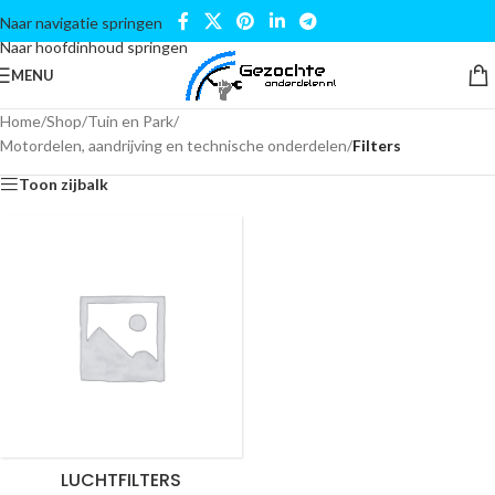
Naar navigatie springen
Naar hoofdinhoud springen
MENU
Home
/
Shop
/
Tuin en Park
/
Motordelen, aandrijving en technische onderdelen
/
Filters
Toon zijbalk
LUCHTFILTERS