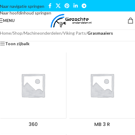
Naar navigatie springen
Naar hoofdinhoud springen
MENU
Home
/
Shop
/
Machineonderdelen
/
Viking Parts
/
Grasmaaiers
Toon zijbalk
360
MB 3 R