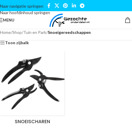
Naar navigatie springen
Naar hoofdinhoud springen
MENU
Home
/
Shop
/
Tuin en Park
/
Snoeigereedschappen
Toon zijbalk
SNOEISCHAREN