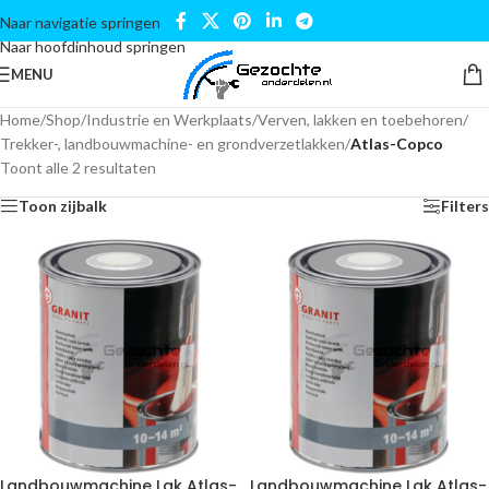
Naar navigatie springen
Naar hoofdinhoud springen
MENU
Home
/
Shop
/
Industrie en Werkplaats
/
Verven, lakken en toebehoren
/
Trekker-, landbouwmachine- en grondverzetlakken
/
Atlas-Copco
Toont alle 2 resultaten
Toon zijbalk
Filters
Landbouwmachine Lak Atlas-
Landbouwmachine Lak Atlas-