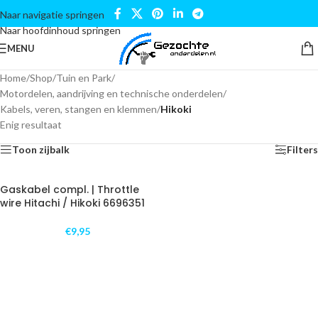
Naar navigatie springen
Naar hoofdinhoud springen
MENU
Home
/
Shop
/
Tuin en Park
/
Motordelen, aandrijving en technische onderdelen
/
Kabels, veren, stangen en klemmen
/
Hikoki
Enig resultaat
Toon zijbalk
Filters
Gaskabel compl. | Throttle
wire Hitachi / Hikoki 6696351
€
9,95