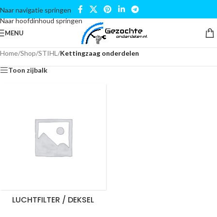
Naar navigatie springen
Naar hoofdinhoud springen
MENU
Home
/
Shop
/
STIHL
/
Kettingzaag onderdelen
Toon zijbalk
LUCHTFILTER / DEKSEL