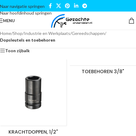
Naar navigatie springen
Naar hoofdinhoud springen
MENU
Home
/
Shop
/
Industrie en Werkplaats
/
Gereedschappen
/
Dopsleutels en toebehoren
Toon zijbalk
TOEBEHOREN 3/8"
KRACHTDOPPEN, 1/2"