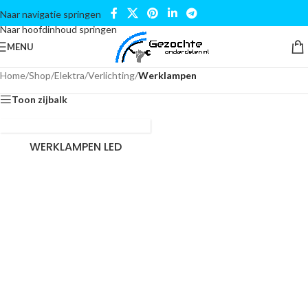
Naar navigatie springen
Naar hoofdinhoud springen
MENU
Home
/
Shop
/
Elektra
/
Verlichting
/
Werklampen
Toon zijbalk
WERKLAMPEN LED