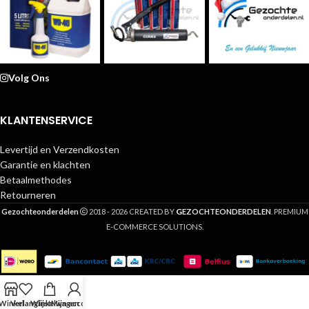
Volg Ons
KLANTENSERVICE
Levertijd en Verzendkosten
Garantie en klachten
Betaalmethodes
Retourneren
G
Gezochteonderdelen
2018 - 2026 CREATED BY
EZOCHTEONDERDELEN
. PREMIUM
E-COMMERCE SOLUTIONS.
Winkel
Verlanglijst
Winkelwagen
Mijn account