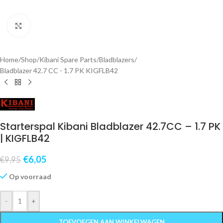
Klik om te vergroten
Home
/
Shop
/
Kibani Spare Parts
/
Bladblazers
/
Bladblazer 42.7 CC - 1.7 PK KIGFLB42
Starterspal Kibani Bladblazer 42.7CC – 1.7 PK
| KIGFLB42
€
6,05
€
9,95
Op voorraad
-
+
TOEVOEGEN AAN WINKELWAGEN