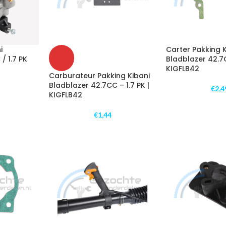
i
Carter Pakking 
UITV
/ 1.7 PK
ERKO
Bladblazer 42.7C
CHT
KIGFLB42
Carburateur Pakking Kibani
Bladblazer 42.7CC – 1.7 PK |
€
2,4
KIGFLB42
€
1,44