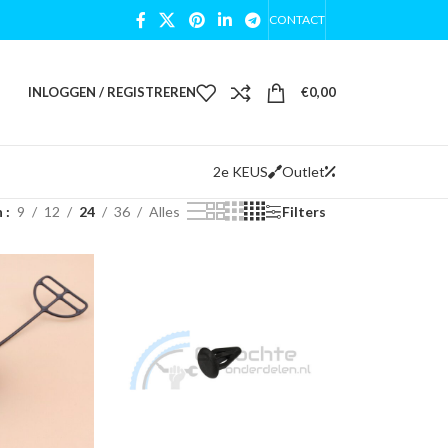
CONTACT
INLOGGEN / REGISTREREN
€
0,00
2e KEUS
Outlet
n
9
12
24
36
Alles
Filters