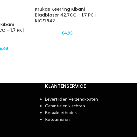
Krukas Keerring Kibani
Bladblazer 42.7CC – 1.7 PK |
KIGFLB42
 Kibani
C – 1.7 PK |
€
4,95
6,68
KLANTENSERVICE
Levertijd en Verzendkosten
Garantie en klachten
Betaalmethodes
Retourneren