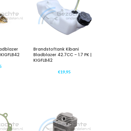
ladblazer
Brandstoftank Kibani
| KIGFLB42
Bladblazer 42.7CC – 1.7 PK |
KIGFLB42
5
€
19,95