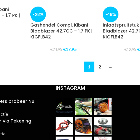
bani
-28%
-48%
– 1.7 PK |
Gashendel Compl. Kibani
Inlaatspruitstuk
Bladblazer 42.7CC – 1.7 PK |
Bladblazer 42.7C
KIGFLB42
KIGFLB42
€
17,95
€
€
24,95
€
12,95
1
2
→
INSTAGRAM
ters probeer Nu
actie
n via Tekening
tie