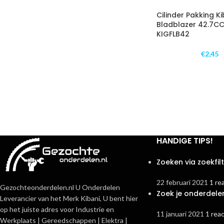
Cilinder Pakking Ki
Bladblazer 42.7CC 
KIGFLB42
€
2,45
HANDIGE TIPS!
Zoeken via zoekfil
22 februari 2021
1 re
Gezochteonderdelen.nl U Onderdelen
Zoek je onderdele
Leverancier van het Merk Kibani, U bent hier
op het juiste adres voor Industrie en
11 januari 2021
1 reac
Werkplaats | Gereedschappen | Elektra |