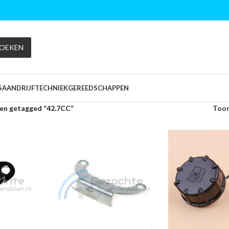
OEKEN
S
AANDRIJFTECHNIEK
GEREEDSCHAPPEN
en getagged “42.7CC”
Too