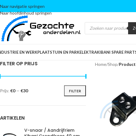
Naar navigatie springen
Naar hoofdinhoud springen
Z
NDUSTRIE EN WERKPLAATS
TUIN EN PARK
ELEKTRA
KIBANI SPARE PART
FILTER OP PRIJS
Home
/
Shop
/
Product
Prijs:
€0
—
€30
FILTER
ARTIKELEN
V-snaar / Aandrijfriem