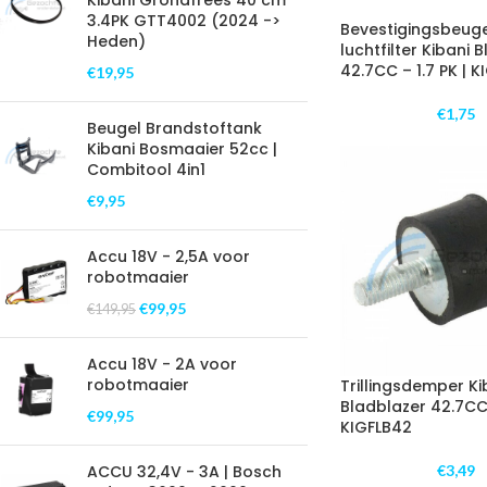
Kibani Grondfrees 40 cm
3.4PK GTT4002 (2024 ->
Bevestigingsbeug
Heden)
luchtfilter Kibani 
42.7CC – 1.7 PK | 
€
19,95
€
1,75
Beugel Brandstoftank
Kibani Bosmaaier 52cc |
Combitool 4in1
€
9,95
Accu 18V - 2,5A voor
robotmaaier
€
99,95
€
149,95
Accu 18V - 2A voor
robotmaaier
Trillingsdemper Ki
Bladblazer 42.7CC 
€
99,95
KIGFLB42
ACCU 32,4V - 3A | Bosch
€
3,49