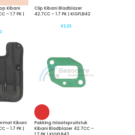
op Kibani
Clip Kibani Bladblazer
C – 1.7 PK |
42.7CC – 1.7 PK | KIGFLB42
€
1,25
0
UITV
ERKO
CHT
ermat Kibani
Pakking Inlaatspruitstuk
C – 1.7 PK |
Kibani Bladblazer 42.7CC –
1.7 PK | KIGFLB42