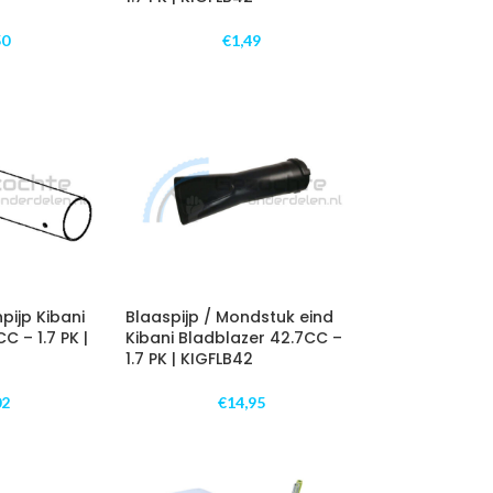
50
€
1,49
npijp Kibani
Blaaspijp / Mondstuk eind
C – 1.7 PK |
Kibani Bladblazer 42.7CC –
1.7 PK | KIGFLB42
02
€
14,95