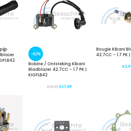
pijp
Bougie Kibani B
-42%
dblazer
42.7CC – 1.7 PK 
KIGFLB42
Bobine / Ontsteking Kibani
€
2,9
Bladblazer 42.7CC – 1.7 PK |
KIGFLB42
€
17,49
€
29,95