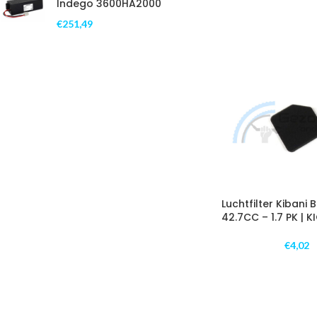
Indego 3600HA2000
€
251,49
Luchtfilter Kibani 
42.7CC – 1.7 PK | 
€
4,02