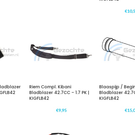
€
10,
Bladblazer
Riem Compl. Kibani
Blaaspijp / Begi
KIGFLB42
Bladblazer 42.7CC – 1.7 PK |
Bladblazer 42.7C
KIGFLB42
KIGFLB42
€
9,95
€
15,