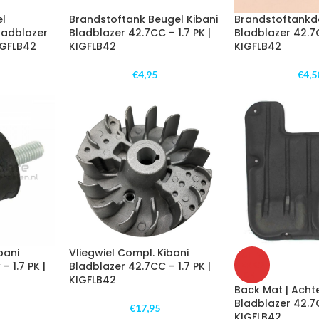
el
Brandstoftank Beugel Kibani
Brandstoftankd
Bladblazer
Bladblazer 42.7CC – 1.7 PK |
Bladblazer 42.7C
KIGFLB42
KIGFLB42
KIGFLB42
€
4,95
€
4,5
bani
Vliegwiel Compl. Kibani
UITV
– 1.7 PK |
Bladblazer 42.7CC – 1.7 PK |
ERKO
CHT
KIGFLB42
Back Mat | Acht
Bladblazer 42.7C
€
17,95
KIGFLB42