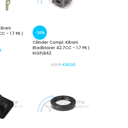
Kibani
-18%
C – 1.7 PK |
Cilinder Compl. Kibani
Bladblazer 42.7CC – 1.7 PK |
9
KIGFLB42
€
24,50
€
29,95