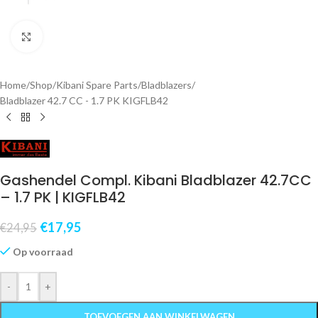
Klik om te vergroten
Home
/
Shop
/
Kibani Spare Parts
/
Bladblazers
/
Bladblazer 42.7 CC - 1.7 PK KIGFLB42
Gashendel Compl. Kibani Bladblazer 42.7CC
– 1.7 PK | KIGFLB42
€
17,95
€
24,95
Op voorraad
-
+
TOEVOEGEN AAN WINKELWAGEN