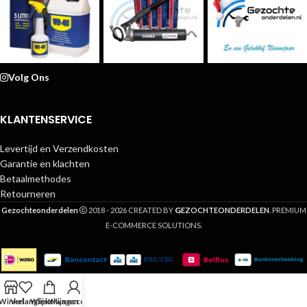
Volg Ons
KLANTENSERVICE
Levertijd en Verzendkosten
Garantie en klachten
Betaalmethodes
Retourneren
G
Gezochteonderdelen
2018 - 2026 CREATED BY
EZOCHTEONDERDELEN
. PREMIUM
E-COMMERCE SOLUTIONS.
Winkel
Verlanglijst
Winkelwagen
Mijn account