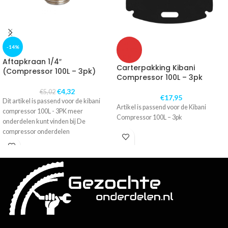
UITV
-14%
ERKO
CHT
Aftapkraan 1/4″
Carterpakking Kibani
(Compressor 100L – 3pk)
Compressor 100L – 3pk
€
4,32
€
5,02
€
17,95
Dit artikel is passend voor de kibani
Artikel is passend voor de Kibani
compressor 100L - 3PK meer
Compressor 100L – 3pk
onderdelen kunt vinden bij De
compressor onderdelen