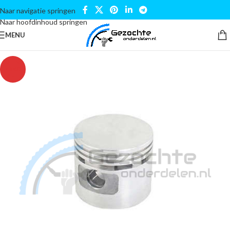
Naar navigatie springen
Naar hoofdinhoud springen
MENU
UITV
ERKO
CHT