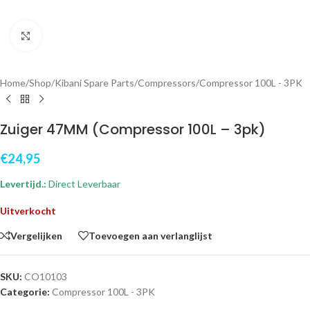
Klik om te vergroten
Home
/
Shop
/
Kibani Spare Parts
/
Compressors
/
Compressor 100L - 3PK
Zuiger 47MM (Compressor 100L – 3pk)
€
24,95
Levertijd.:
Direct Leverbaar
Uitverkocht
Vergelijken
Toevoegen aan verlanglijst
SKU:
CO10103
Categorie:
Compressor 100L - 3PK