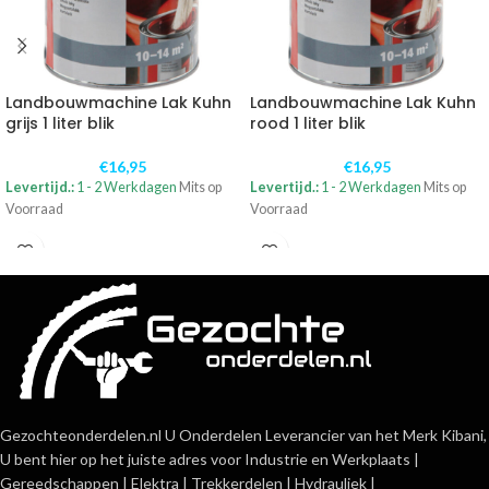
Landbouwmachine Lak Kuhn
Landbouwmachine Lak Kuhn
grijs 1 liter blik
rood 1 liter blik
€
16,95
€
16,95
Levertijd.:
1 - 2 Werkdagen
Mits op
Levertijd.:
1 - 2 Werkdagen
Mits op
Voorraad
Voorraad
Gezochteonderdelen.nl U Onderdelen Leverancier van het Merk Kibani,
U bent hier op het juiste adres voor Industrie en Werkplaats |
Gereedschappen | Elektra | Trekkerdelen | Hydrauliek |