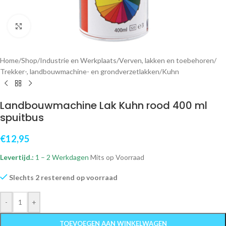
Klik om te vergroten
Home
/
Shop
/
Industrie en Werkplaats
/
Verven, lakken en toebehoren
/
Trekker-, landbouwmachine- en grondverzetlakken
/
Kuhn
Landbouwmachine Lak Kuhn rood 400 ml
spuitbus
€
12,95
Levertijd.:
1 – 2 Werkdagen
Mits op Voorraad
Slechts 2 resterend op voorraad
-
+
TOEVOEGEN AAN WINKELWAGEN