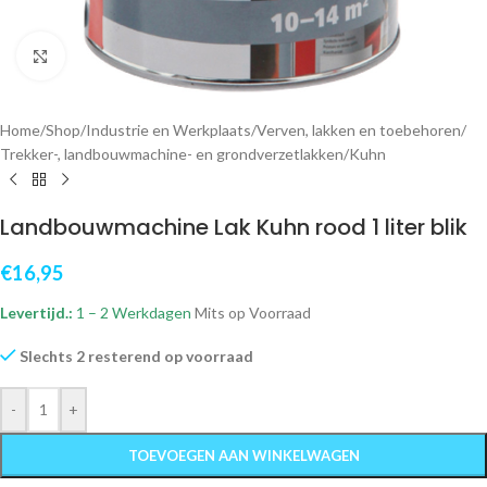
Klik om te vergroten
Home
/
Shop
/
Industrie en Werkplaats
/
Verven, lakken en toebehoren
/
Trekker-, landbouwmachine- en grondverzetlakken
/
Kuhn
Landbouwmachine Lak Kuhn rood 1 liter blik
€
16,95
Levertijd.:
1 – 2 Werkdagen
Mits op Voorraad
Slechts 2 resterend op voorraad
-
+
TOEVOEGEN AAN WINKELWAGEN