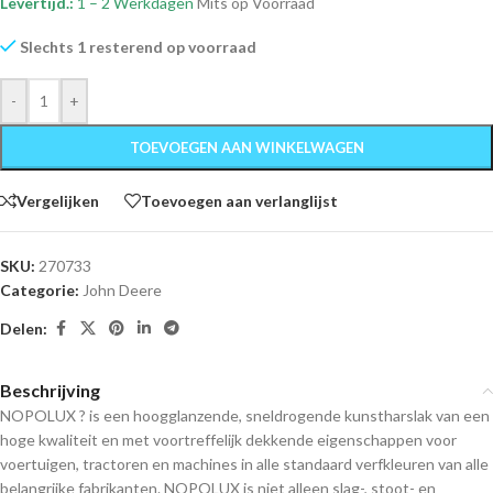
Levertijd.:
1 – 2 Werkdagen
Mits op Voorraad
Slechts 1 resterend op voorraad
-
+
TOEVOEGEN AAN WINKELWAGEN
Vergelijken
Toevoegen aan verlanglijst
SKU:
270733
Categorie:
John Deere
Delen:
Beschrijving
NOPOLUX ? is een hoogglanzende, sneldrogende kunstharslak van een
hoge kwaliteit en met voortreffelijk dekkende eigenschappen voor
voertuigen, tractoren en machines in alle standaard verfkleuren van alle
belangrijke fabrikanten. NOPOLUX is niet alleen slag-, stoot- en