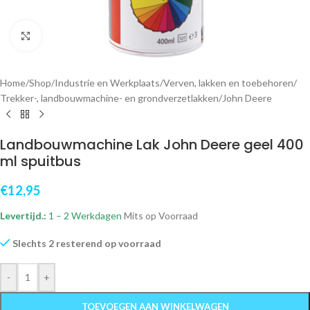
Klik om te vergroten
Home
/
Shop
/
Industrie en Werkplaats
/
Verven, lakken en toebehoren
/
Trekker-, landbouwmachine- en grondverzetlakken
/
John Deere
Landbouwmachine Lak John Deere geel 400
ml spuitbus
€
12,95
Levertijd.:
1 – 2 Werkdagen
Mits op Voorraad
Slechts 2 resterend op voorraad
-
+
TOEVOEGEN AAN WINKELWAGEN