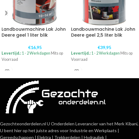
Landbouwmachine Lak John
Landbouwmachine Lak John
Deere geel 1 liter blik
Deere geel 2,5 liter blik
€
16,95
€
39,95
Levertijd.:
1 - 2 Werkdagen
Mits op
Levertijd.:
1 - 2 Werkdagen
Mits op
Voorraad
Voorraad
Gezochteonderdelen.nl U Onderdelen Leverancier van het Merk Kibani,
U bent hier op het juiste adres voor Industrie en Werkplaats |
Gereedschappen | Elektra | Trekkerdelen | Hydrauliek |