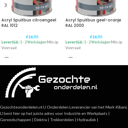
Acryl Spuitbus citroengeel
Acryl Spuitbus geel-oranje
RAL 1012
RAL 2000
€
16,95
€
16,95
Levertijd.:
1 - 2 Werkdagen
Mits op
Levertijd.:
1 - 2 Werkdagen
Mits op
Voorraad
Voorraad
Gezochteonderdelen.nl U Onderdelen Leverancier van het Merk Kibani,
U bent hier op het juiste adres voor Industrie en Werkplaats |
Gereedschappen | Elektra | Trekkerdelen | Hydrauliek |