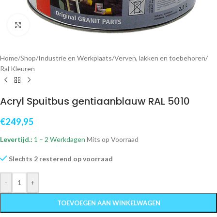
Klik om te vergroten
Home
/
Shop
/
Industrie en Werkplaats
/
Verven, lakken en toebehoren
/
Ral Kleuren
Acryl Spuitbus gentiaanblauw RAL 5010
€
249,95
Levertijd.:
1 – 2 Werkdagen
Mits op Voorraad
Slechts 2 resterend op voorraad
-
+
TOEVOEGEN AAN WINKELWAGEN