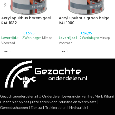
Acryl Spuitbus bezem geel
Acryl Spuitbus groen beige
RAL 1032
RAL 1000
€
16,95
€
16,95
Levertijd.:
1 - 2 Werkdagen
Mits op
Levertijd.:
1 - 2 Werkdagen
Mits op
Voorraad
Voorraad
Gezochteonderdelen.nl U Onderdelen Leverancier van het Merk Kibani,
U bent hier op het juiste adres voor Industrie en Werkplaats |
Gereedschappen | Elektra | Trekkerdelen | Hydrauliek |