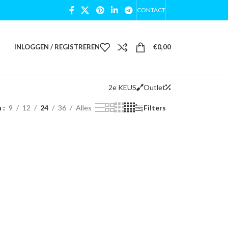
CONTACT
INLOGGEN / REGISTREREN
€
0,00
2e KEUS
Outlet
n
9
12
24
36
Alles
Filters