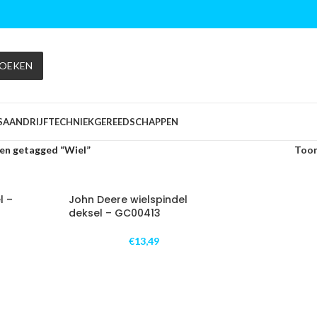
OEKEN
S
AANDRIJFTECHNIEK
GEREEDSCHAPPEN
en getagged “Wiel”
Too
l –
John Deere wielspindel
deksel – GC00413
€
13,49