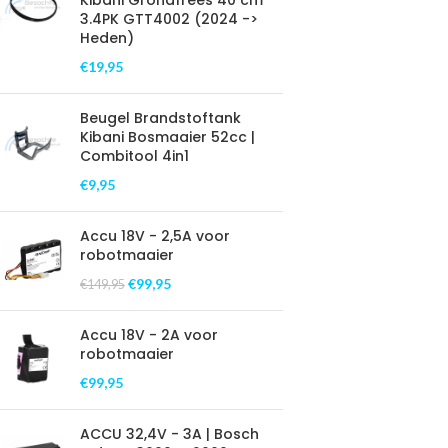
Kibani Grondfrees 40 cm
3.4PK GTT4002 (2024 ->
Heden)
€
19,95
Beugel Brandstoftank
Kibani Bosmaaier 52cc |
Combitool 4in1
€
9,95
Accu 18V - 2,5A voor
robotmaaier
€
99,95
€
149,95
Accu 18V - 2A voor
robotmaaier
€
99,95
ACCU 32,4V - 3A | Bosch