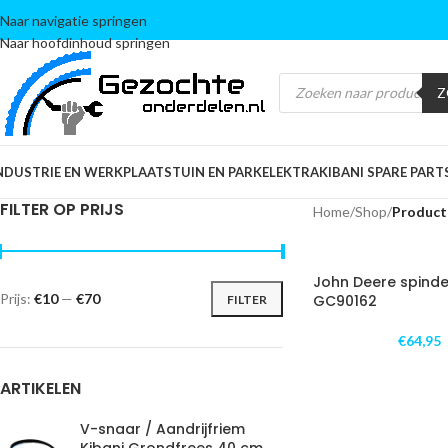
Naar navigatie springen
Naar hoofdinhoud springen
Z
NDUSTRIE EN WERKPLAATS
TUIN EN PARK
ELEKTRA
KIBANI SPARE PART
FILTER OP PRIJS
Home
/
Shop
/
Product
John Deere spinde
Prijs:
€10
—
€70
GC90162
FILTER
€
64,95
ARTIKELEN
V-snaar / Aandrijfriem