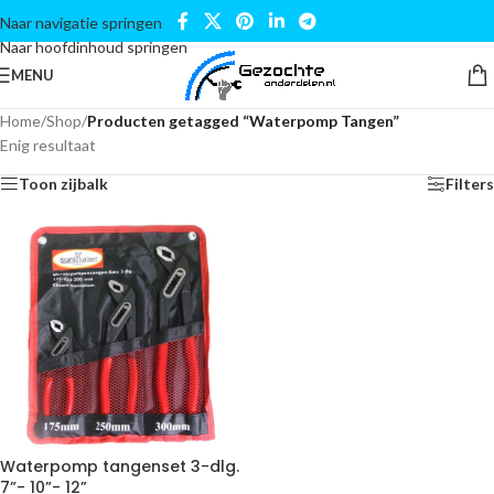
Naar navigatie springen
Naar hoofdinhoud springen
MENU
Home
/
Shop
/
Producten getagged “Waterpomp Tangen”
Enig resultaat
Toon zijbalk
Filters
Waterpomp tangenset 3-dlg.
7”- 10”- 12”