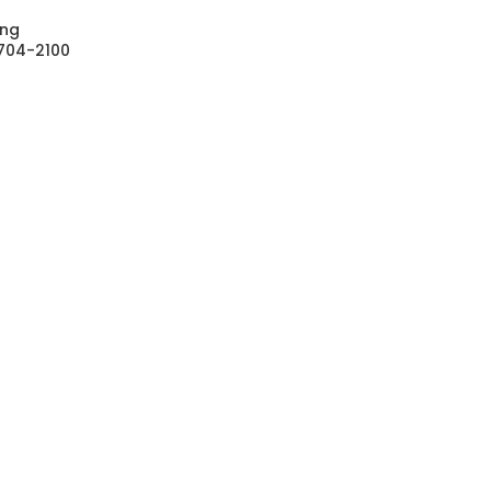
ing
-704-2100