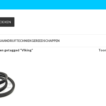
OEKEN
S
AANDRIJFTECHNIEK
GEREEDSCHAPPEN
en getagged “VIking”
Too