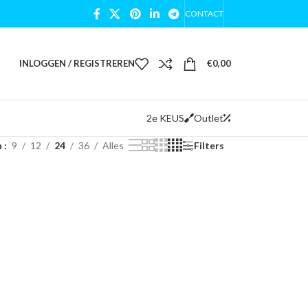
CONTACT
INLOGGEN / REGISTREREN
€
0,00
2e KEUS
Outlet
n
9
12
24
36
Alles
Filters