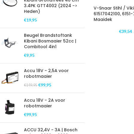
Kibani Grondfrees 40 cm
3.4PK GTT4002 (2024 ->
V-Snaar Stihl / Vik
Heden)
61517042100, 6151
Maaidek
€
19,95
€
39,54
Beugel Brandstoftank
Kibani Bosmaaier 52cc |
Combitool 4in1
€
9,95
Accu 18V - 2,5A voor
robotmaaier
€
99,95
€
149,95
Accu 18V - 2A voor
robotmaaier
€
99,95
ACCU 32,4V - 3A | Bosch