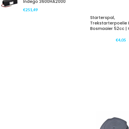
Indego 3600HA2000
€
251,49
Starterspal,
Trekstarterpoelie 
Bosmaaier 52cc |
€
4,05