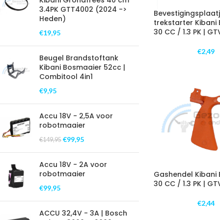
Kibani Grondfrees 40 cm
3.4PK GTT4002 (2024 ->
Bevestigingsplaat
Heden)
trekstarter Kibani
30 CC / 1.3 PK | G
€
19,95
€
2,49
Beugel Brandstoftank
Kibani Bosmaaier 52cc |
Combitool 4in1
€
9,95
Accu 18V - 2,5A voor
robotmaaier
€
99,95
€
149,95
Accu 18V - 2A voor
robotmaaier
Gashendel Kibani 
30 CC / 1.3 PK | G
€
99,95
€
2,44
ACCU 32,4V - 3A | Bosch