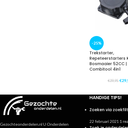
-25%
Trekstarter,
Repeteerstarters 
Bosmaaier 52CC |
Combitool 4in1
€
29,
€
39,95
HANDIGE TIPS!
Zoeken via zoekfil
22 februari 2021
1 re
Gezochteonderdelen.nl U Onderdelen
Zoek je onderdele