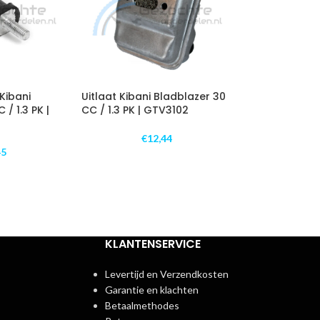
Kibani
Uitlaat Kibani Bladblazer 30
/ 1.3 PK |
CC / 1.3 PK | GTV3102
€
12,44
45
KLANTENSERVICE
Levertijd en Verzendkosten
Garantie en klachten
Betaalmethodes