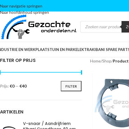
Naar navigatie springen
Naar hoofdinhoud springen
Z
NDUSTRIE EN WERKPLAATS
TUIN EN PARK
ELEKTRA
KIBANI SPARE PART
FILTER OP PRIJS
Home
/
Shop
/
Product
Prijs:
€0
—
€40
FILTER
ARTIKELEN
V-snaar / Aandrijfriem