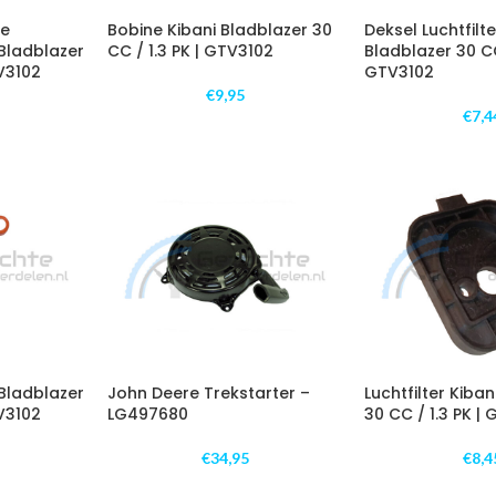
je
Bobine Kibani Bladblazer 30
Deksel Luchtfilte
 Bladblazer
CC / 1.3 PK | GTV3102
Bladblazer 30 CC 
TV3102
GTV3102
€
9,95
€
7,4
Bladblazer
John Deere Trekstarter –
Luchtfilter Kiba
TV3102
LG497680
30 CC / 1.3 PK |
€
34,95
€
8,4