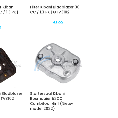
r Kibani
Filter Kibani Bladblazer 30
/ 1.3 PK |
CC / 1.3 PK | GTV3102
€
3,00
4
ni Bladblazer
Starterspal Kibani
 GTV3102
Bosmaaier 52CC |
Combitool 4in1 (Nieuw
model 2022)
5