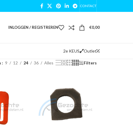
CONTACT
INLOGGEN / REGISTREREN
€
0,00
2e KEUS
Outlet
n
9
12
24
36
Alles
Filters