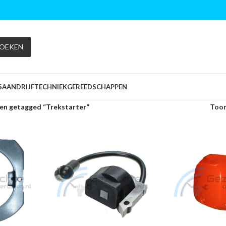
OEKEN
S
AANDRIJFTECHNIEK
GEREEDSCHAPPEN
en getagged “Trekstarter”
Too