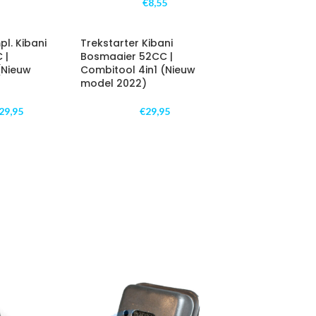
€
8,55
l. Kibani
Trekstarter Kibani
 |
Bosmaaier 52CC |
(Nieuw
Combitool 4in1 (Nieuw
model 2022)
29,95
€
29,95