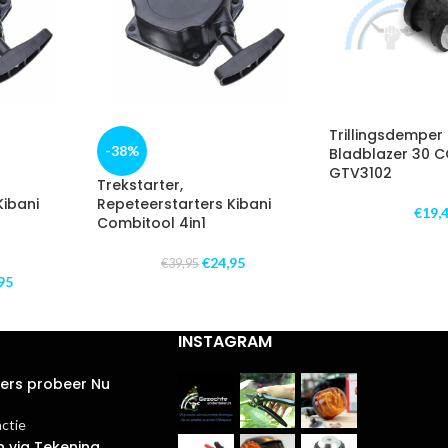
Trillingsdemper 
-38%
Bladblazer 30 CC 
GTV3102
Trekstarter,
Kibani
Repeteerstarters Kibani
€
19,
Combitool 4in1
€
24,95
€
39,95
95
INSTAGRAM
ters probeer Nu
actie
n via Tekening