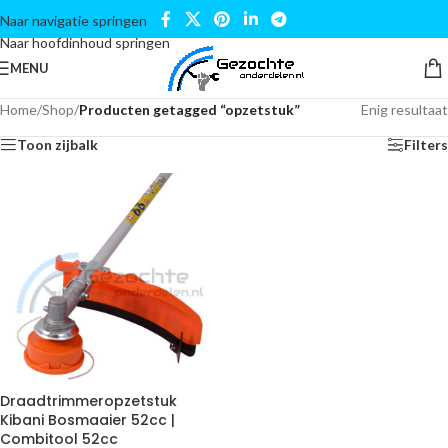
Naar navigatie springen
Naar hoofdinhoud springen
MENU
Home
/
Shop
/
Producten getagged “opzetstuk”
Enig resultaat
Toon zijbalk
Filters
Draadtrimmeropzetstuk
Kibani Bosmaaier 52cc |
Combitool 52cc