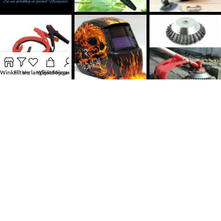
Winkel
Filters
Verlanglijst
Winkelwagen
Mijn account
Volg Ons
KLANTENSERVICE