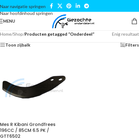
Naar navigatie springen
Naar hoofdinhoud springen
MENU
Home
/
Shop
/
Producten getagged “Onderdeel”
Enig resultaat
Toon zijbalk
Filters
Mes R Kibani Grondfrees
196CC / 85CM 6.5 PK /
GTT6502