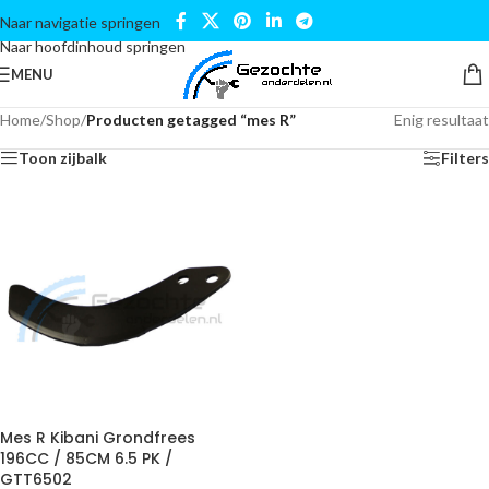
Naar navigatie springen
Naar hoofdinhoud springen
MENU
Home
/
Shop
/
Producten getagged “mes R”
Enig resultaat
Toon zijbalk
Filters
Mes R Kibani Grondfrees
196CC / 85CM 6.5 PK /
GTT6502